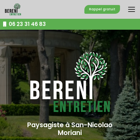
Aller
au
Rappel gratuit
contenu
principal
06 23 31 46 83
Paysagiste à San-Nicolao
Moriani