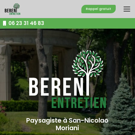
Aller
au
Rappel gratuit
contenu
principal
06 23 31 46 83
Paysagiste à San-Nicolao
Moriani