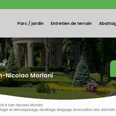
Navigation
Parc / jardin
Entretien de terrain
Abattag
n-Nicolao Moriani
EN à San-Nicolao Moriani
saillage et démaquisage, abattage, élagage, évacuation des déchets ve