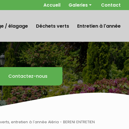
 secondaire
Accueil
Galeries
Contact
Parc / jardin
Entretien de terrain
e / élagage
Déchets verts
Entretien à l'année
Abattage / élagage
Déchets verts
Contactez-nous
rts, entretien à l'année Aléria - BERENI ENTRETIEN