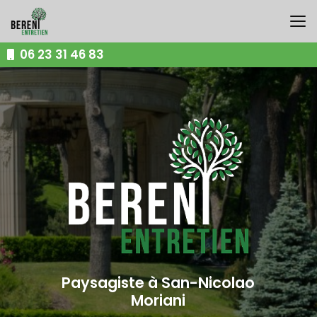
Aller
au
contenu
principal
06 23 31 46 83
Paysagiste à San-Nicolao
Moriani