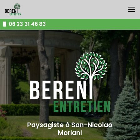
Aller
au
contenu
principal
06 23 31 46 83
Paysagiste à San-Nicolao
Moriani